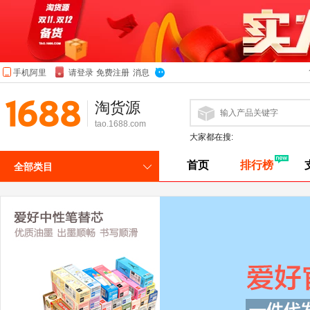
淘货源
tao.1688.com
大家都在搜:
首页
排行榜
全部类目