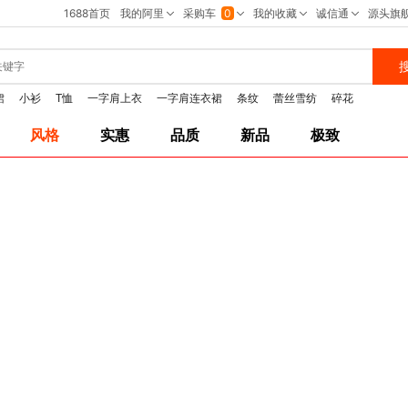
裙
小衫
T恤
一字肩上衣
一字肩连衣裙
条纹
蕾丝雪纺
碎花
风格
实惠
品质
新品
极致