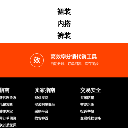
裙装
内搭
裤装
指南
卖家指南
交易安全
请代理关系
找供应商
买家防骗
代销攻略
安装阿里旺旺
交易纠纷
键传淘宝
采购平台
投诉举报
用订单回流
找货神器
交易维权攻略
联以后宝贝