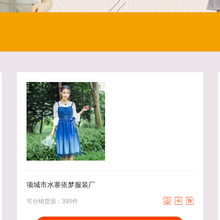
45.00
去下单
95.00
去下单
￥
￥
项城市水寨依梦服装厂



可分销货源：395件