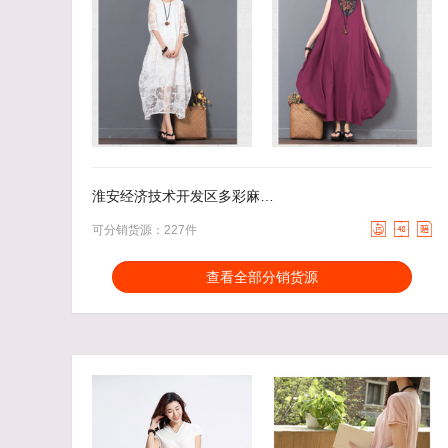
79.99
去下单
89.99
去下单
￥
￥
淮安经济技术开发区多彩麻城服装厂



可分销货源：227件
分销能力：
货描相符：
3.27%
查看全部分销货源
近一月分销成交：116
响应速度：
3.81%
回头率：
31.69%
发货速度：
20.45%