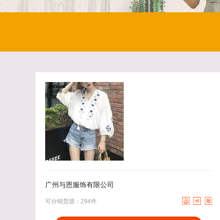
46.00
去下单
43.00
去下单
￥
￥
广州与恩服饰有限公司



可分销货源：294件