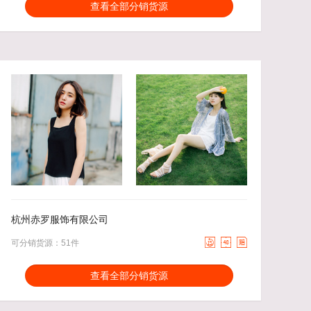
分销能力：
货描相符：
2.65%
查看全部分销货源
近一月分销成交：523
响应速度：
12.12%
回头率：
28.83%
发货速度：
15.16%
26.00
去下单
45.00
去下单
￥
￥
杭州赤罗服饰有限公司



可分销货源：51件
分销能力：
货描相符：
3.27%
查看全部分销货源
近一月分销成交：330
响应速度：
4.09%
回头率：
34.78%
发货速度：
15.41%