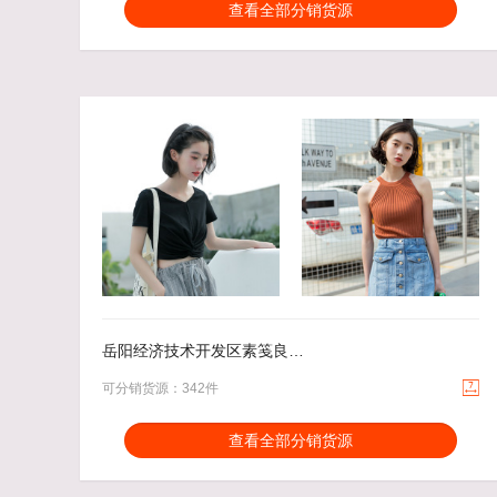
分销能力：
货描相符：
3.06%
查看全部分销货源
近一月分销成交：394
响应速度：
19.87%
回头率：
24.36%
发货速度：
20.7%
35.00
去下单
20.00
去下单
￥
￥
岳阳经济技术开发区素笺良品服装店

可分销货源：342件
分销能力：
货描相符：
1.83%
查看全部分销货源
近一月分销成交：784
响应速度：
8.97%
回头率：
29.95%
发货速度：
4.58%