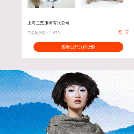
57.00
去下单
75.00
去下单
￥
￥
上海兰芝服饰有限公司


可分销货源：1167件
分销能力：
货描相符：
1.88%
查看全部分销货源
近一月分销成交：1782
响应速度：
17%
回头率：
33.04%
发货速度：
5.58%