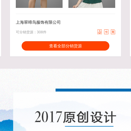
20.00
去下单
37.00
去下单
￥
￥
上海翠啼鸟服饰有限公司



可分销货源：308件
分销能力：
货描相符：
3.06%
查看全部分销货源
近一月分销成交：112
响应速度：
21.59%
回头率：
31.87%
发货速度：
14.4%