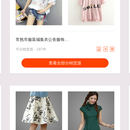
40.00
去下单
30.00
去下单
￥
￥
常熟市服装城集衣公舍服饰商行



可分销货源：197件
分销能力：
货描相符：
3.06%
查看全部分销货源
近一月分销成交：3
响应速度：
5.07%
回头率：
15.79%
发货速度：
1.21%