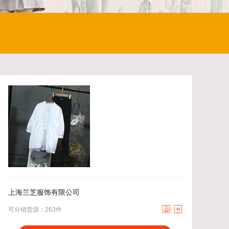
40.00
去下单
45.00
去下单
￥
￥
上海兰芝服饰有限公司


可分销货源：263件