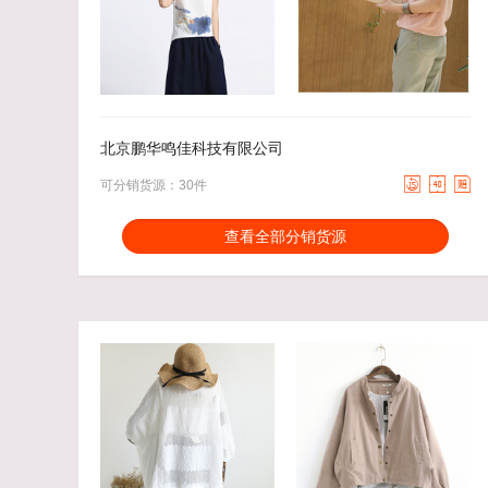
45.00
去下单
44.00
去下单
￥
￥
北京鹏华鸣佳科技有限公司



可分销货源：30件
分销能力：
货描相符：
3.27%
查看全部分销货源
近一月分销成交：8
响应速度：
24.45%
回头率：
51.52%
发货速度：
20.7%