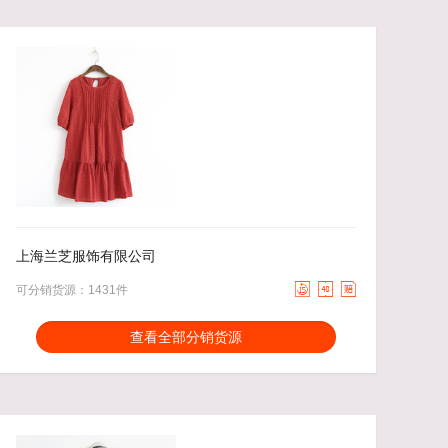
65.00
去下单
41.00
去下单
￥
￥
上海兰芝服饰有限公司



可分销货源：1431件
分销能力：
货描相符：
2.09%
查看全部分销货源
近一月分销成交：1628
响应速度：
6.39%
回头率：
42.82%
发货速度：
14.91%