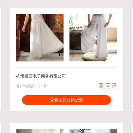
78.00
去下单
68.00
去下单
￥
￥
杭州嫚西电子商务有限公司



可分销货源：200件
分销能力：
货描相符：
2.86%
查看全部分销货源
近一月分销成交：1745
响应速度：
3.07%
回头率：
40.92%
发货速度：
15.41%