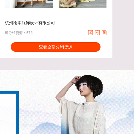
61.00
去下单
55.00
去下单
￥
￥
杭州绘本服饰设计有限公司



可分销货源：57件
分销能力：
货描相符：
3.06%
查看全部分销货源
近一月分销成交：1
响应速度：
27.44%
回头率：
43.17%
发货速度：
14.91%