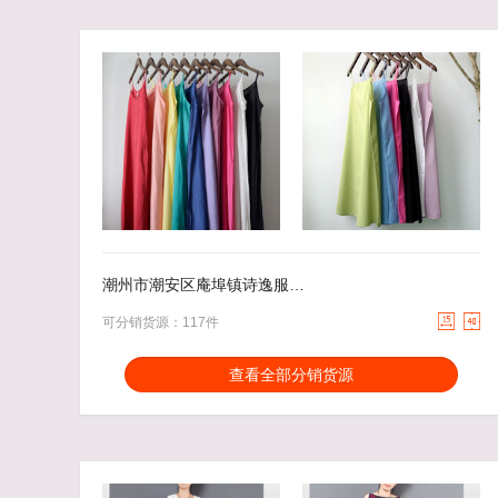
32.00
去下单
20.80
去下单
￥
￥
潮州市潮安区庵埠镇诗逸服装厂


可分销货源：117件
分销能力：
货描相符：
3.27%
查看全部分销货源
近一月分销成交：378
响应速度：
20.73%
回头率：
46.91%
发货速度：
4.83%