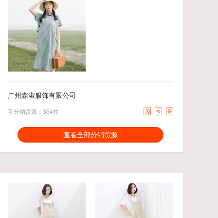
58.00
去下单
75.00
去下单
￥
￥
广州森淑服饰有限公司



可分销货源：364件
分销能力：
货描相符：
3.27%
查看全部分销货源
近一月分销成交：1660
响应速度：
1.8%
回头率：
35.26%
发货速度：
0.45%