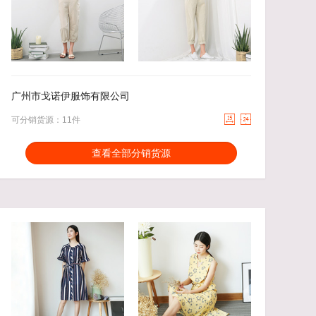
86.00
去下单
86.00
去下单
￥
￥
广州市戈诺伊服饰有限公司


可分销货源：11件
分销能力：
货描相符：
3.27%
查看全部分销货源
近一月分销成交：11
响应速度：
12.82%
回头率：
32.01%
发货速度：
20.45%