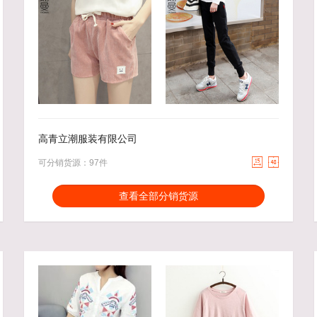
15.00
去下单
30.00
去下单
￥
￥
高青立潮服装有限公司


可分销货源：97件
分销能力：
货描相符：
3.27%
查看全部分销货源
近一月分销成交：19
响应速度：
21.42%
回头率：
31.36%
发货速度：
14.91%