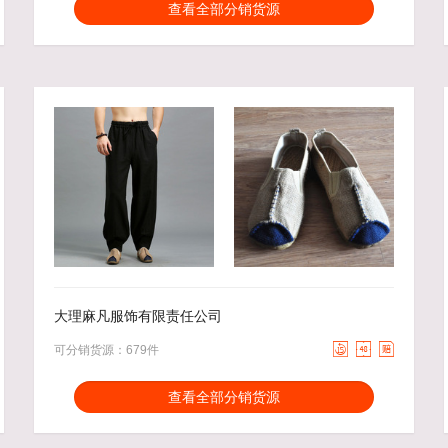
分销能力：
货描相符：
7.05%
查看全部分销货源
近一月分销成交：33086
响应速度：
14.7%
回头率：
60.86%
发货速度：
5.84%
98.00
去下单
26.00
去下单
￥
￥
大理麻凡服饰有限责任公司



可分销货源：679件
分销能力：
货描相符：
3.27%
查看全部分销货源
近一月分销成交：1063
响应速度：
12.7%
回头率：
45.55%
发货速度：
25.74%