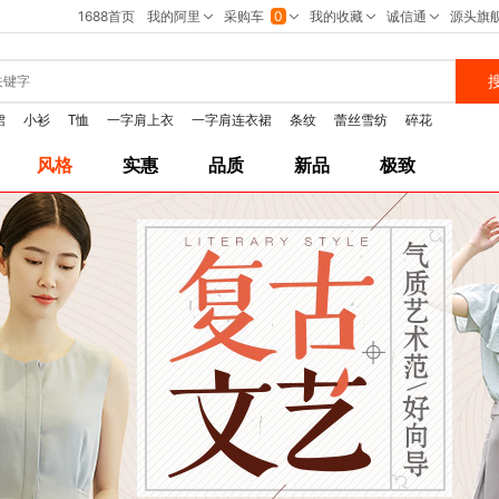
裙
小衫
T恤
一字肩上衣
一字肩连衣裙
条纹
蕾丝雪纺
碎花
风格
实惠
品质
新品
极致