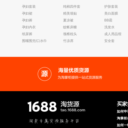
孕妇套装
纯棉四件套
护肤套装
孕妇裙
精美墙贴
美白面膜
孕妇裤
夏凉被
BB霜
孕妇内衣
蚊帐床幔
洗发水
纸尿裤
颈椎枕头
成人用品馆
围嘴围兜/口水巾
竹凉席
安全套
买家
如何申
淘掌柜
如何一