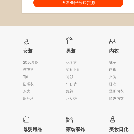
分销能力：
货描相符：
2.35%
查看全部分销货源
近一月分销成交：4
响应速度：
42.29%
回头率：
23%
发货速度：
26.85%



女装
男装
内衣
2016夏款
休闲裤
袜子
连衣裙
短袖T恤
内裤
T恤
衬衫
文胸
防晒衣
牛仔裤
睡衣
东大门
短裤
塑形内衣
欧洲站
运动裤
情趣内衣



母婴用品
家纺家饰
美妆日化