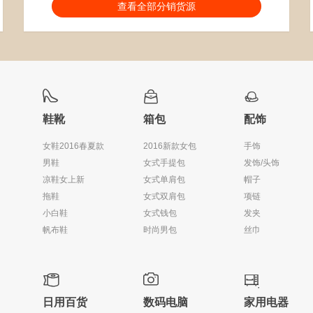
分销能力：
货描相符：
2.56%
查看全部分销货源
近一月分销成交：152
响应速度：
4.08%
回头率：
26.9%
发货速度：
21.76%



鞋靴
箱包
配饰
女鞋2016春夏款
2016新款女包
手饰
男鞋
女式手提包
发饰/头饰
凉鞋女上新
女式单肩包
帽子
拖鞋
女式双肩包
项链
小白鞋
女式钱包
发夹
帆布鞋
时尚男包
丝巾



日用百货
数码电脑
家用电器