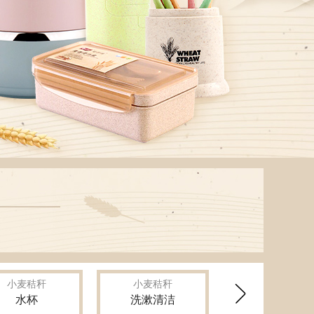
小麦秸秆
小麦秸秆

水杯
洗漱清洁