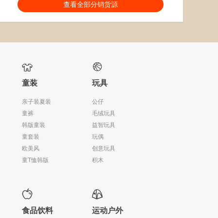
分销能力：
货描相符：
2.76%
查看全部分销货源
近一月分销成交：766
响应速度：
42.87%
回头率：
41.28%
发货速度：
27.11%


童装
玩具
亲子装夏装
公仔
童裤
毛绒玩具
韩版童装
益智玩具
童套装
玩偶
欧美风
创意玩具
童T恤韩版
积木


食品饮料
运动户外