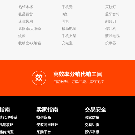
热销水杯
手机壳
灭蚊灯
礼品百货
u盘
蓝牙音箱
迷你风扇
耳机
剃须刀
遮阳伞/太阳伞
移动电源
榨汁机
蚊帐
手机支架
液晶电视
收纳盒/收纳箱
充电宝
按摩器
指南
卖家指南
交易安全
请代理关系
找供应商
买家防骗
代销攻略
安装阿里旺旺
交易纠纷
键传淘宝
采购平台
投诉举报