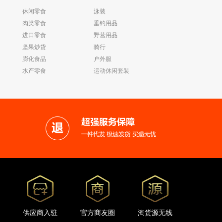
休闲零食
泳装
肉类零食
垂钓用品
进口零食
野营用品
坚果炒货
骑行
膨化食品
户外服
水产零食
运动休闲套装
供应商入驻
官方商友圈
淘货源无线