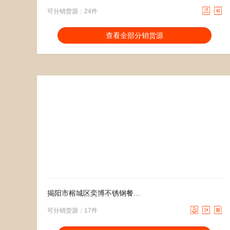


可分销货源：24件
分销能力：
货描相符：
2.56%
查看全部分销货源
近一月分销成交：2
响应速度：
4.08%
回头率：
12.5%
发货速度：
26.85%
9.50
去下单
3.50
去下单
￥
￥
揭阳市榕城区奕博不锈钢餐具厂



可分销货源：17件