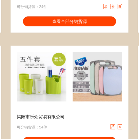



可分销货源：24件
分销能力：
货描相符：
2.78%
查看全部分销货源
近一月分销成交：238
响应速度：
22.25%
回头率：
26.53%
发货速度：
26.85%
1.75
去下单
19.00
去下单
￥
￥
揭阳市乐众贸易有限公司


可分销货源：54件