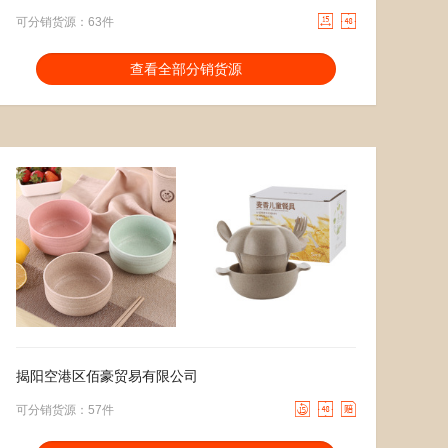


可分销货源：63件
分销能力：
货描相符：
2.76%
查看全部分销货源
近一月分销成交：246
响应速度：
42.58%
回头率：
20.14%
发货速度：
26.85%
4.80
去下单
13.80
去下单
￥
￥
揭阳空港区佰豪贸易有限公司



可分销货源：57件