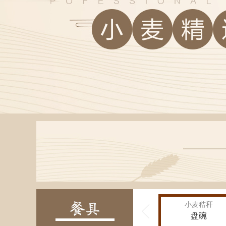
小麦秸秆

盘碗