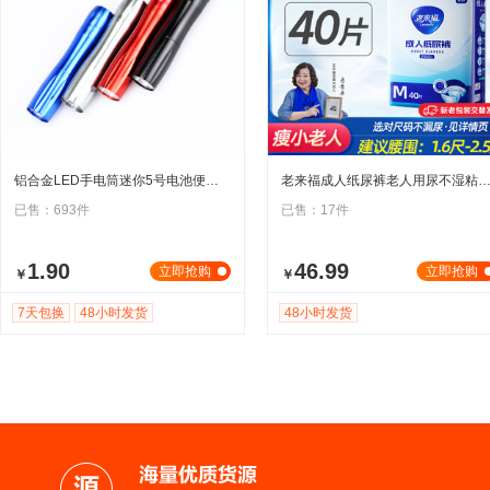
铝合金LED手电筒迷你5号电池便携应急照明灯家用户外露营徒步灯
老来福成人纸尿裤老人用尿不湿粘贴式男女专用老年人
已售：693件
已售：17件
1.90
46.99
立即抢购
立即抢购
￥
￥
7天包换
48小时发货
48小时发货