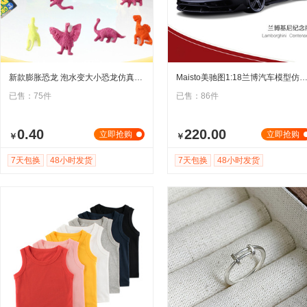
新款膨胀恐龙 泡水变大小恐龙仿真模型儿童幼儿认知观察力玩具
Maisto美驰图1:18兰博汽车模型仿真合金跑车男孩适用于基尼
已售：75件
已售：86件
0.40
220.00
立即抢购
立即抢购
￥
￥
7天包换
48小时发货
7天包换
48小时发货