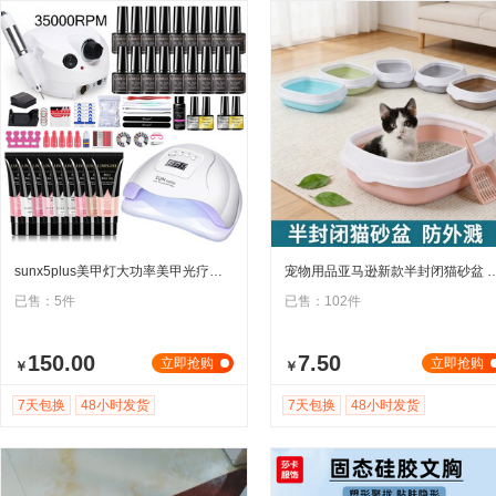
sunx5plus美甲灯大功率美甲光疗机跨境新款led感应美甲机光疗灯
宠物用品亚马逊新款半封闭猫砂盆 猫厕所
已售：5件
已售：102件
150.00
7.50
立即抢购
立即抢购
￥
￥
7天包换
48小时发货
7天包换
48小时发货