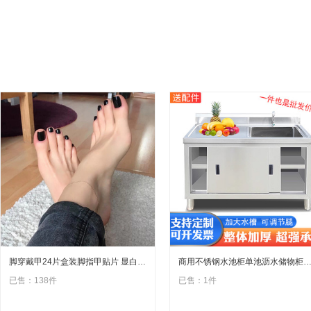
脚穿戴甲24片盒装脚指甲贴片 显白假指甲黑色脚趾甲 穿戴美甲甲片
商用不锈钢水池柜单池沥水储物柜饭店水槽拉门杀鱼台洗菜洗
已售：138件
已售：1件