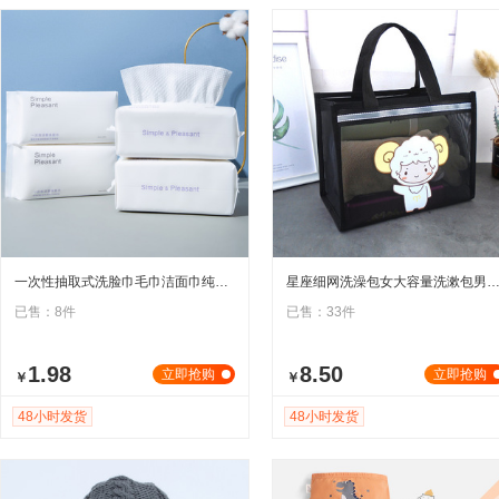
一次性抽取式洗脸巾毛巾洁面巾纯棉擦脸巾美容院棉柔巾厂家批发
星座细网洗澡包女大容量洗漱包男士洗澡篮手提化妆包可折叠
已售：8件
已售：33件
1.98
8.50
立即抢购
立即抢购
￥
￥
48小时发货
48小时发货