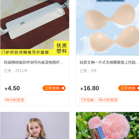
防踢脚踏板防绊倒导向板宠物围栏狗栅栏门栏儿童楼梯防护栏配件
硅胶文胸一片式无钢圈聚拢上托隐形无痕薄杯防水防滑女用固
已售：2511件
已售：2件
4.50
16.80
立即抢购
立即抢购
￥
￥
48小时发货
7天包换
48小时发货