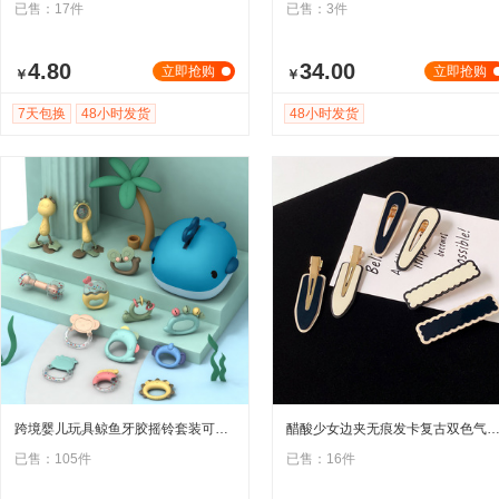
已售：17件
已售：3件
4.80
34.00
立即抢购
立即抢购
￥
￥
7天包换
48小时发货
48小时发货
跨境婴儿玩具鲸鱼牙胶摇铃套装可水煮软胶磨牙手摇铃铛收纳礼盒
醋酸少女边夹无痕发卡复古双色气质侧边刘海鸭嘴夹发夹无
已售：105件
已售：16件