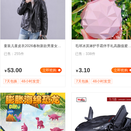
童装儿童皮衣2026春秋新款男童女童立领机车夹克洋气外套厂家现货
毛球冰淇淋护手霜伴手礼高颜值蜜桃牛奶香秋冬便捷礼品滋润
已售：255件
已售：338件
53.00
3.10
立即抢购
立即抢购
￥
￥
7天包换
48小时发货
7天包换
48小时发货