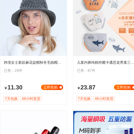
跨境女士新款麻花盆帽秋冬毛线帽学生针织帽时尚保暖防寒渔夫帽
儿童内裤纯棉抑菌卡通恐龙男童三角裤小童a类宝宝小男孩底
已售：29件
已售：87件
11.30
23.87
立即抢购
立即抢购
￥
￥
7天包换
48小时发货
7天包换
48小时发货