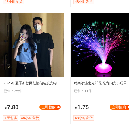
48小时发货
48小时发货
2025年夏季新款网红情侣装反光蝴蝶短袖t恤女ins超火短款学生上
时尚浪漫发光纤花 炫彩闪
已售：35件
已售：11件
7.80
1.75
立即抢购
立即抢购
￥
￥
7天包换
48小时发货
48小时发货