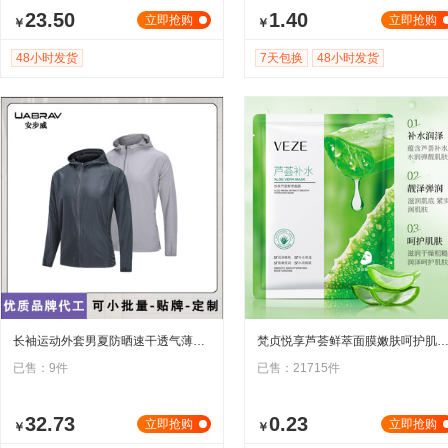
23.50
1.40
立即抢购
立即抢购
￥
￥
48小时发货
7天包换
48小时发货
长袖运动外套男夏防晒速干透气薄款跑步外套训练瑜伽健身外套
梵贞悦享芦荟鲜萃面膜嫩肤呵护肌肤补水保湿滋润积雪草芦荟
已售：9件
已售：21715件
32.73
0.23
立即抢购
立即抢购
￥
￥