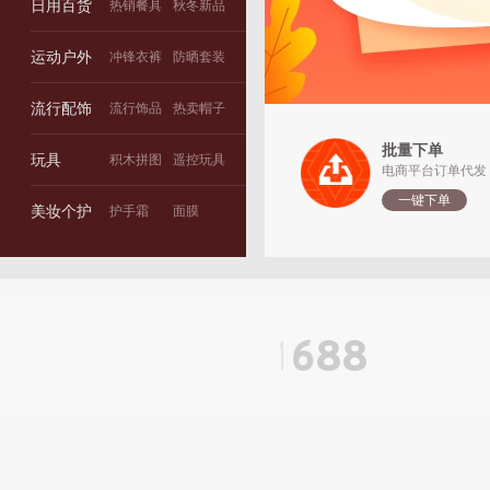
日用百货
热销餐具
秋冬新品
运动户外
冲锋衣裤
防晒套装
流行配饰
流行饰品
热卖帽子
批量下单
玩具
积木拼图
遥控玩具
电商平台订单代发
一键下单
美妆个护
护手霜
面膜