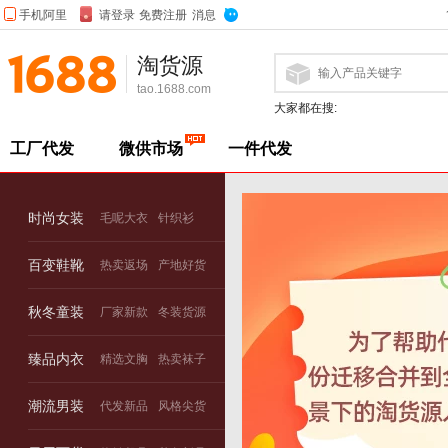
淘货源
tao.1688.com
大家都在搜:
工厂代发
微供市场
一件代发
时尚女装
毛呢大衣
针织衫
百变鞋靴
热卖返场
产地好货
秋冬童装
厂家新款
冬装货源
臻品内衣
精选文胸
热卖袜子
潮流男装
代发新品
风格尖货