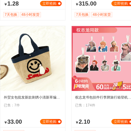
1.28
315.00
立即抢购
立即抢购
￥
￥
7天包换
48小时发货
7天包换
48小时发货
外贸女包批发新款刺绣小清新草编包流苏吊坠沙滩包韩国官网手提包
权志龙书包挂件行李牌旅行箱登机挂吊牌大头明星周边同款G-DRA
已售：7件
已售：174件
33.00
2.10
立即抢购
立即抢购
￥
￥