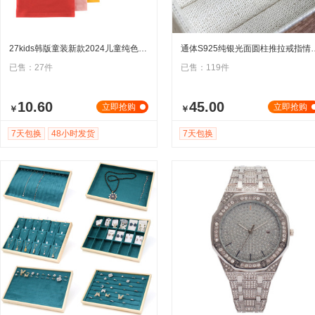
27kids韩版童装新款2024儿童纯色背心夏广告衫无图案儿童衣服批发
通体S925纯银光面圆柱推拉戒指
已售：27件
已售：119件
10.60
45.00
立即抢购
立即抢购
￥
￥
7天包换
48小时发货
7天包换