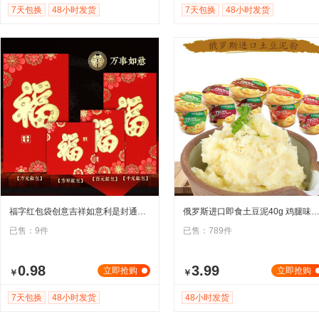
7天包换
48小时发货
7天包换
48小时发货
福字红包袋创意吉祥如意利是封通用加厚万元寿字贺字大吉大利红包
俄罗斯进口即食土豆泥40g 鸡腿味速食冲早餐代餐多口味盒
已售：9件
已售：789件
0.98
3.99
立即抢购
立即抢购
￥
￥
7天包换
48小时发货
48小时发货