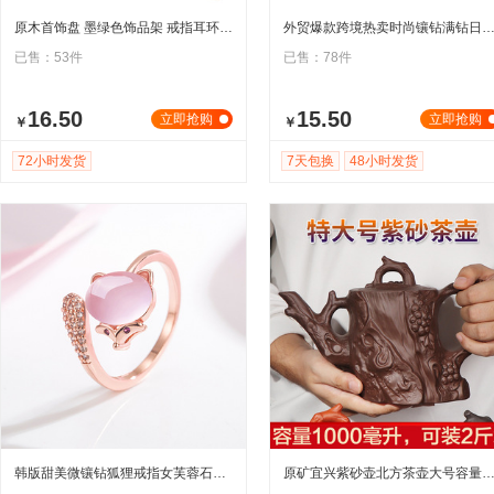
原木首饰盘 墨绿色饰品架 戒指耳环项链手镯托盘珠宝展示陈列收纳
外贸爆款跨境热卖时尚镶钻满钻日历女士手表女表
已售：53件
已售：78件
16.50
15.50
立即抢购
立即抢购
￥
￥
72小时发货
7天包换
48小时发货
韩版甜美微镶钻狐狸戒指女芙蓉石戒指可爱动物戒指小众手饰首饰
原矿宜兴紫砂壶北方茶壶大号容量家用1000ML树桩壶朱泥茶壶