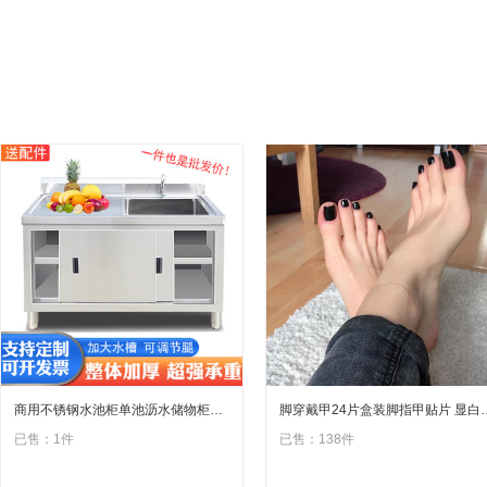
商用不锈钢水池柜单池沥水储物柜饭店水槽拉门杀鱼台洗菜洗碗池柜
脚穿戴甲24片盒装脚指甲贴片 显
已售：1件
已售：138件