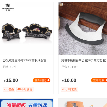
沙发戒指座耳钉耳环耳饰收纳盒首饰架娃底托展示道具北欧风摆件
跨境不锈钢香草切 披萨刀
已售：9件
已售：114件
15.00
10.00
立即抢购
立即抢购
￥
￥
7天包换
48小时发货
48小时发货