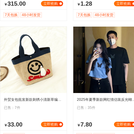
315.00
1.28
立即抢购
立即抢购
￥
￥
7天包换
48小时发货
7天包换
48小时发货
外贸女包批发新款刺绣小清新草编包流苏吊坠沙滩包韩国官网手提包
2025年夏季新款网红情侣装反光蝴蝶短
已售：7件
已售：35件
33.00
7.80
立即抢购
立即抢购
￥
￥