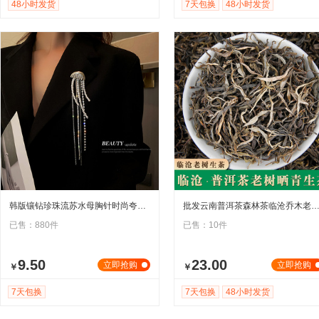
48小时发货
7天包换
48小时发货
韩版镶钻珍珠流苏水母胸针时尚夸张别针ins高级西装外套配饰批发
批发云南普洱茶森林茶临沧乔木老树普洱晒青 早春生茶冰岛
已售：880件
已售：10件
9.50
23.00
立即抢购
立即抢购
￥
￥
7天包换
7天包换
48小时发货