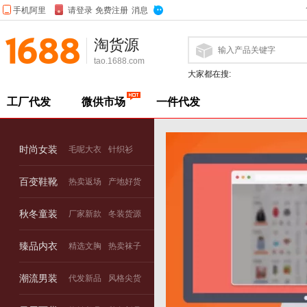
淘货源
tao.1688.com
大家都在搜:
工厂代发
微供市场
一件代发
时尚女装
毛呢大衣
针织衫
百变鞋靴
热卖返场
产地好货
秋冬童装
厂家新款
冬装货源
臻品内衣
精选文胸
热卖袜子
潮流男装
代发新品
风格尖货