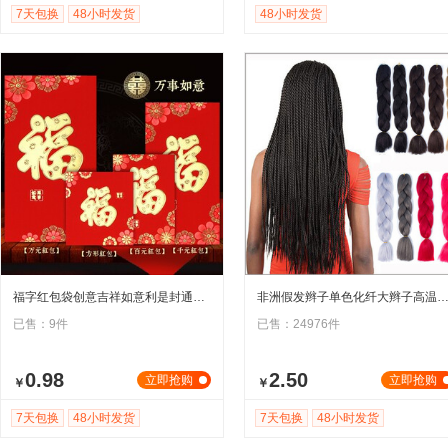
7天包换
48小时发货
48小时发货
福字红包袋创意吉祥如意利是封通用加厚万元寿字贺字大吉大利红包
非洲假发辫子单色化纤大辫子高温丝脏辫假发jumbo braid女
已售：9件
已售：24976件
0.98
2.50
立即抢购
立即抢购
￥
￥
7天包换
48小时发货
7天包换
48小时发货