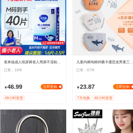
老来福成人纸尿裤老人用尿不湿粘贴式男女专用老年人用3码
儿童内裤纯棉抑菌卡通恐龙男童三角裤小童a类宝宝小男孩底
已售：18件
已售：87件
46.99
23.87
立即抢购
立即抢购
￥
￥
48小时发货
7天包换
48小时发货