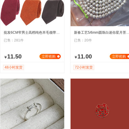
批发6CM窄男士高档纯色羊毛领带复古休闲韩版亚马逊速卖通爆款
新春工艺5/6mm圆珠白迷你星月菩提手链 108颗多圈女
已售：281件
已售：20件
11.50
11.00
立即抢购
立即抢购
￥
￥
48小时发货
72小时发货