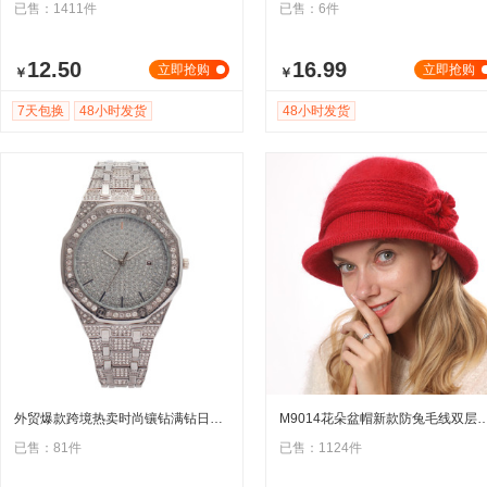
已售：1411件
已售：6件
12.50
16.99
立即抢购
立即抢购
￥
￥
7天包换
48小时发货
48小时发货
外贸爆款跨境热卖时尚镶钻满钻日历女士手表女表石英表
M9014花朵盆帽新款防兔毛线双层加厚针织帽女秋
已售：81件
已售：1124件