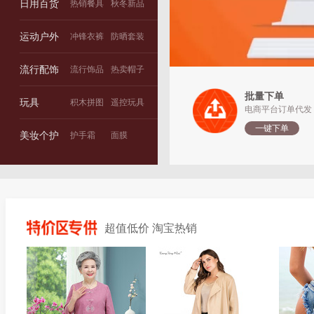
日用百货
热销餐具
秋冬新品
运动户外
冲锋衣裤
防晒套装
流行配饰
流行饰品
热卖帽子
批量下单
玩具
积木拼图
遥控玩具
电商平台订单代发
一键下单
美妆个护
护手霜
面膜