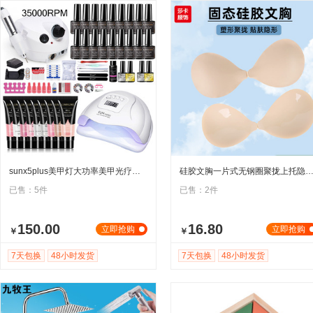
sunx5plus美甲灯大功率美甲光疗机跨境新款led感应美甲机光疗灯
硅胶文胸一片式无钢圈聚拢上托隐形无痕薄杯防水防滑女用固
已售：5件
已售：2件
150.00
16.80
立即抢购
立即抢购
￥
￥
7天包换
48小时发货
7天包换
48小时发货