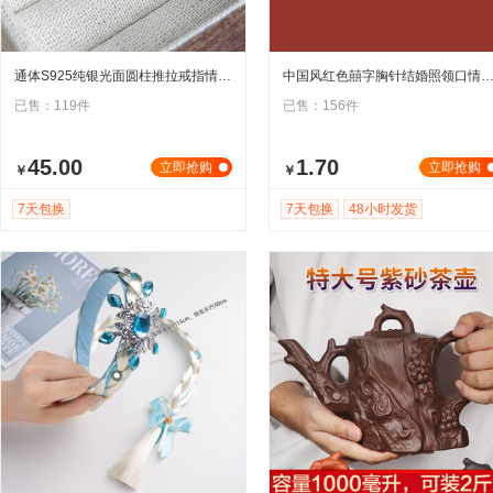
通体S925纯银光面圆柱推拉戒指情侣款日韩简约食指指环首饰品批发
中国风红色囍字胸针结婚照领口情侣可爱徽章男饰品扣针西装
已售：119件
已售：156件
45.00
1.70
立即抢购
立即抢购
￥
￥
7天包换
7天包换
48小时发货