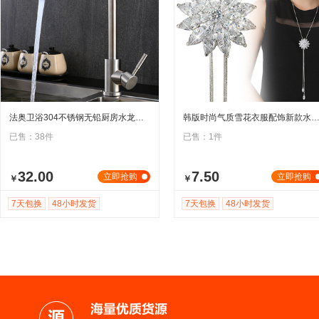
法奥卫浴304不锈钢无铅厨房水龙头 厨房冷热水龙头厨用
韩版时尚气质雪花衣服配饰新款水晶毛衣链秋冬百搭长项链圣
已售：38件
已售：1件
32.00
7.50
立即抢购
立即抢购
￥
￥
7天包换
48小时发货
7天包换
48小时发货