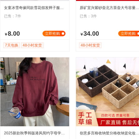
女童冰雪奇缘同款雪花假发辫子服装配件儿童爱莎公主女童发饰潮
原矿宜兴紫砂壶北方茶壶大号容量家用1000ML树桩壶朱泥茶壶
已售：7件
已售：3件
8.00
34.00
立即抢购
立即抢购
￥
￥
7天包换
48小时发货
48小时发货
2025新款秋季韩版港风简约字母学生上衣宽松薄款长袖卫衣女装外贸
创意多宫格收纳筐分格收纳篮化妆品遥控器收纳盒编织桌面