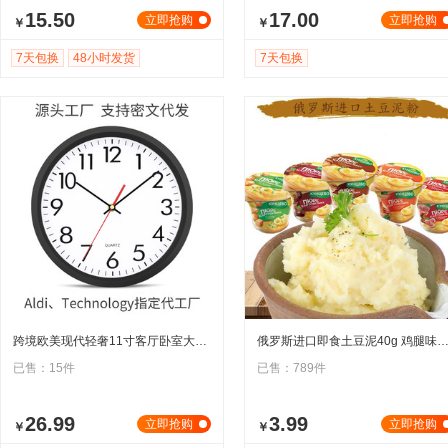
15.50
17.00
立即抢购
立即抢购
￥
￥
7天包换
48小时发货
7天包换
跨境欧美现代轻奢11寸客厅卧室大堂挂钟超静音扫描壁挂墙贴钟H906
俄罗斯进口即食土豆泥40g 鸡腿味速食冲早餐代餐多口味盒
已售：15件
已售：789件
26.99
3.99
立即抢购
立即抢购
￥
￥