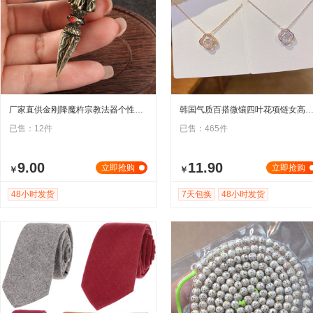
厂家直供金刚降魔杵宗教法器个性复古黄铜挂件配饰转运护身符男女
韩国气质百搭微镶四叶花项链女高级感锁骨链个性简约冷淡风
已售：12件
已售：465件
9.00
11.90
立即抢购
立即抢购
￥
￥
48小时发货
7天包换
48小时发货