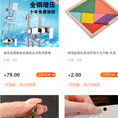
淋浴花洒套装全铜龙头冷热升降增压喷头家用卫生间混水阀LED花洒
跨境益智玩具动手智力七巧板 木质拼图拼板
已售：5件
已售：5件
79.00
2.00
立即抢购
立即抢购
￥
￥
7天包换
48小时发货
7天包换
48小时发货